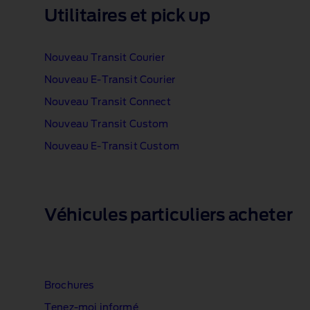
Utilitaires et pick up
Nouveau Transit Courier
Nouveau E‑Transit Courier
Nouveau Transit Connect
Nouveau Transit Custom
Nouveau E‑Transit Custom
1 of 1
Véhicules particuliers acheter
Brochures
Tenez‑moi informé