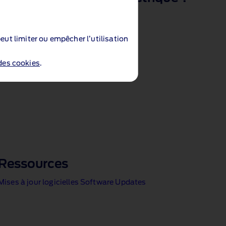
Développement durable
eut limiter ou empêcher l’utilisation
 des cookies
.
Ressources
Mises à jour logicielles Software Updates