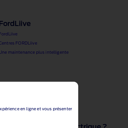
FordLiive
FordLiive
Centres FORDLiive
Une maintenance plus intelligente
expérience en ligne et vous présenter
Pourquoi passer à l’électrique ?