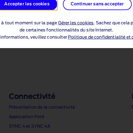
Accepter les cookies
Continuer sans accepter
Les modes de recharge
Recharge à domicile
s à tout moment sur la page
Gérer les cookies
. Sachez que cela p
Réseau de recharge
de certaines fonctionnalités du site Internet.
’informations, veuillez consulter
Politique de confidentialité et
Autonomie
Connectivité
Présentation de la connectivité
Application Ford
SYNC 4 et SYNC 4A