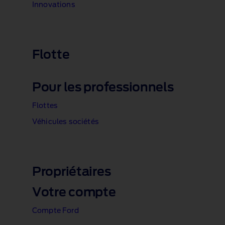
Innovations
1 of 1
Flotte
Pour les professionnels
Flottes
Véhicules sociétés
1 of 1
Propriétaires
Votre compte
Compte Ford