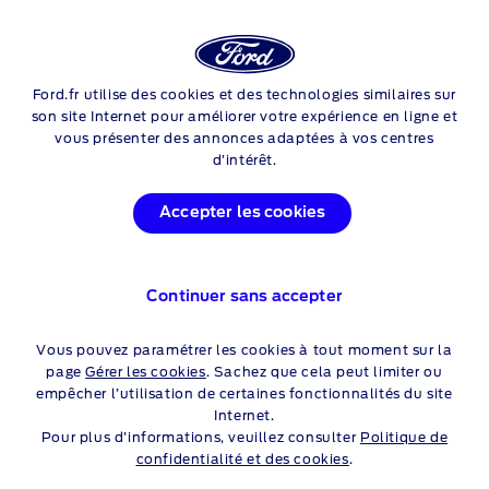
Login
Sea
Ford.fr utilise des cookies et des technologies similaires sur
Skip to content
son site Internet pour améliorer votre expérience en ligne et
vous présenter des annonces adaptées à vos centres
OFFRES DU MOMENT
d’intérêt.
Accepter les cookies
Continuer sans accepter
FORD SERVICE À VOS CÔTÉS
Profitez de nos offres Ford Service pour entretenir et équiper
Vous pouvez paramétrer les cookies à tout moment sur la
votre véhicule Ford tout en préservant votre budget. Nous
page
Gérer les cookies
. Sachez que cela peut limiter ou
proposons régulièrement des offres exclusives pour vous aider
empêcher l’utilisation de certaines fonctionnalités du site
à garder votre Ford en excellente condition. Prenez
Internet.
rendez-vous
dès maintenant pour bénéficier de nos services.
Pour plus d’informations, veuillez consulter
Politique de
Votre sécurité et votre satisfaction sont notre priorité, alors
confidentialité et des cookies
.
profitez de ces offres Ford Service pour conduire en toute