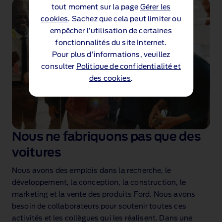
tout moment sur la page
Gérer les
cookies
. Sachez que cela peut limiter ou
empêcher l’utilisation de certaines
fonctionnalités du site Internet.
Pour plus d’informations, veuillez
consulter
Politique de confidentialité et
des cookies
.
Nous ne fabriquons pas que des
voitures
Nous avons des emplois dans la recherche, le
développement, la conception, la construction, le
marketing et la vente des produits Ford. Nous avons
besoin de collaborateurs pour soutenir toutes ces
activités et les collègues qui les réalisent. Dans une