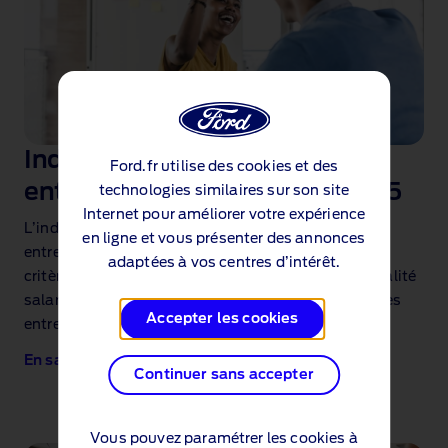
Index égalité professionnelle
Ford.fr utilise des cookies et des
entre femmes et hommes 2025
technologies similaires sur son site
Internet pour améliorer votre expérience
L’index égalité femmes ‑ hommes attribue aux
en ligne et vous présenter des annonces
entreprises un score sur 100 points en fonction de 4
adaptées à vos centres d’intérêt.
critères. Cet index vise à renforcer les mesures d’égalité
salariale entre les femmes et les hommes au sein des
Accepter les cookies
entreprises.
En savoir plus (1.1MB)
Continuer sans accepter
Vous pouvez paramétrer les cookies à