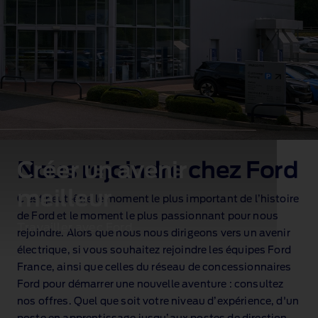
Créer un avenir
Nous rejoindre chez Ford
meilleur
C’est peut‑être le moment le plus important de l’histoire
de Ford et le moment le plus passionnant pour nous
Travailler avec Ford
rejoindre. Alors que nous nous dirigeons vers un avenir
électrique, si vous souhaitez rejoindre les équipes Ford
France, ainsi que celles du réseau de concessionnaires
Ford pour démarrer une nouvelle aventure : consultez
nos offres. Quel que soit votre niveau d’expérience, d'un