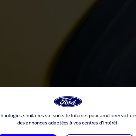
echnologies similaires sur son site Internet pour améliorer votre 
echnologies similaires sur son site Internet pour améliorer votre 
des annonces adaptées à vos centres d’intérêt.
des annonces adaptées à vos centres d’intérêt.