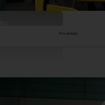
au
Prix remisé