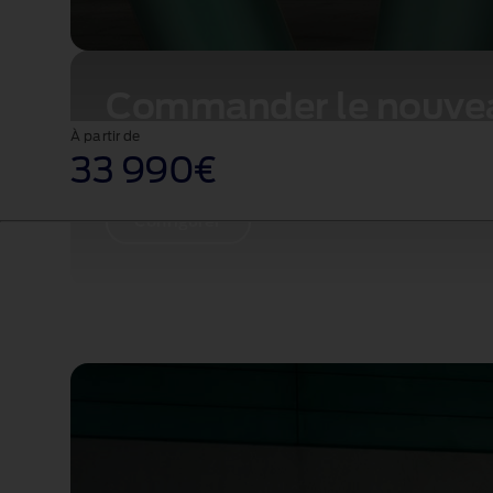
Commander le nouve
À partir de
Ford Puma Gen‑E
33 990€
Configurer