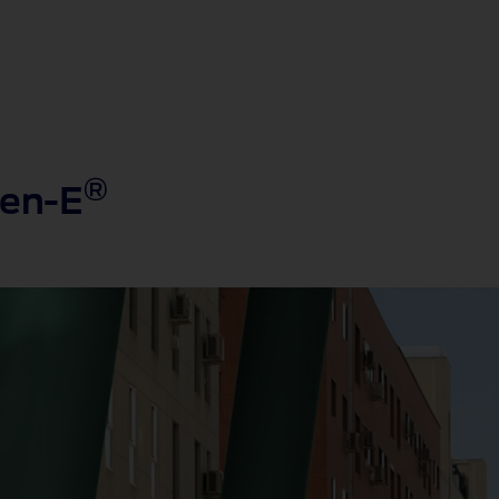
®
Gen-E