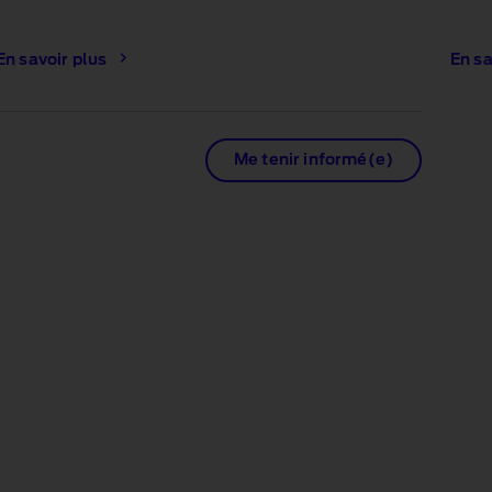
En savoir plus
En sa
Me tenir informé(e)