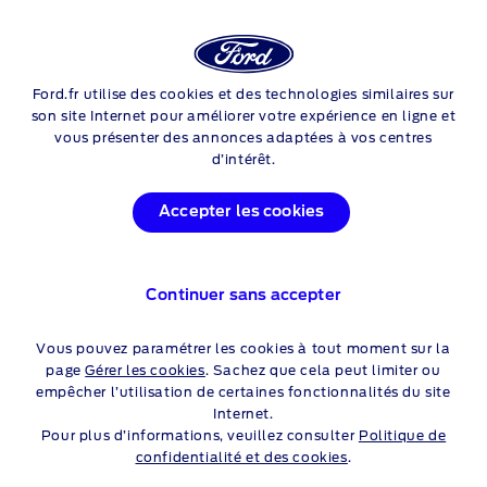
Login
Sea
Ford.fr utilise des cookies et des technologies similaires sur
Skip to content
son site Internet pour améliorer votre expérience en ligne et
ABONNEMENTS FORD
vous présenter des annonces adaptées à vos centres
d’intérêt.
VOTRE FORD. ENCORE
Accepter les cookies
AMÉLIORÉE.
Continuer sans accepter
Consultez votre compte Ford
Vous pouvez paramétrer les cookies à tout moment sur la
page
Gérer les cookies
. Sachez que cela peut limiter ou
Découvrez nos abonnements
ci-dessous
ou
empêcher l’utilisation de certaines fonctionnalités du site
connectez-vous
à votre compte Ford pour découvrir les
Internet.
abonnements disponibles pour votre véhicule.
Pour plus d’informations, veuillez consulter
Politique de
confidentialité et des cookies
.