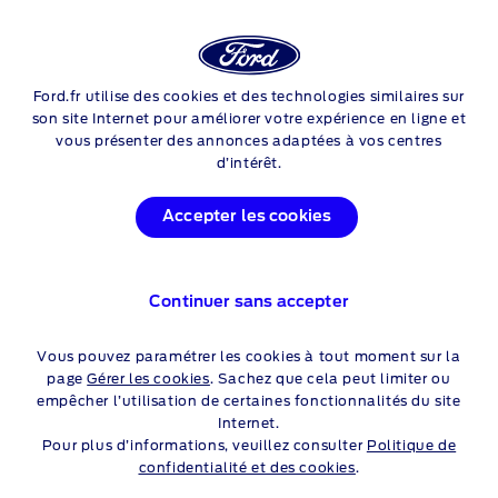
Login
Sea
COMMENT CONTRÔLER LA
Ford.fr utilise des cookies et des technologies similaires sur
Skip to content
son site Internet pour améliorer votre expérience en ligne et
BANDE DE ROULEMENT DE
vous présenter des annonces adaptées à vos centres
d’intérêt.
VOS PNEUS
Accepter les cookies
Vos pneus étant la seule partie de votre véhicule en contact
avec la route, ils doivent impérativement présenter une bande
de roulement optimale. Regardez cette vidéo pour découvrir
comment contrôler la bande de roulement de vos pneus.
Continuer sans accepter
Vous pouvez paramétrer les cookies à tout moment sur la
page
Gérer les cookies
. Sachez que cela peut limiter ou
empêcher l’utilisation de certaines fonctionnalités du site
Internet.
Pour plus d’informations, veuillez consulter
Politique de
confidentialité et des cookies
.