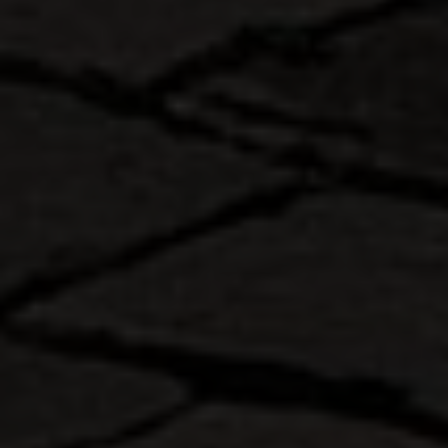
Profitez d’une offre
exceptionnelle
CRÉDIT AUTO 0%(*)
Pour les derniers modèles disponibles
TAEG FIXE de 12 à 36 mois avec 2 500€ d'apport.
Pour 10 000 € empruntés : 36 mensualités de
277,78 €. Montant total dû : 10 000 €.
Un crédit vous engage et doit être remboursé.
Vérifiez vos capacités de remboursement avant de
vous engager