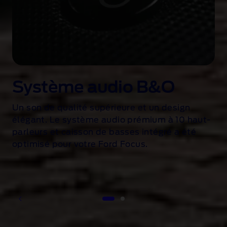
Système audio B&O
Un son de qualité supérieure et un design
élégant. Le système audio prémium à 10 haut-
s
parleurs et caisson de basses intégré a été
optimisé pour votre Ford Focus.