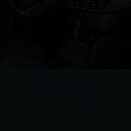
®
SYNC
4
Accédez à toutes les informations importantes du
bout des doigts grâce à l’écran tactile de 13,2
®
pouces doté du système Ford SYNC
4
. Connectez
votre véhicule à votre téléphone pour profiter de
nombreuses fonctionnalités intelligentes
. Une fois