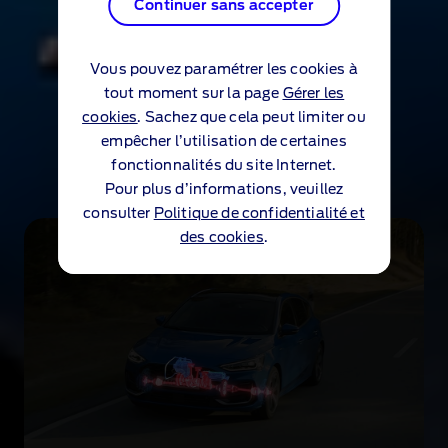
Continuer sans accepter
Continuer sans accepter
Vous pouvez paramétrer les cookies à
Vous pouvez paramétrer les cookies à
Performance de la Ford
tout moment sur la page
tout moment sur la page
Gérer les
Gérer les
cookies
cookies
. Sachez que cela peut limiter ou
. Sachez que cela peut limiter ou
Focus
empêcher l’utilisation de certaines
empêcher l’utilisation de certaines
fonctionnalités du site Internet.
fonctionnalités du site Internet.
Pour plus d’informations, veuillez
Pour plus d’informations, veuillez
consulter
consulter
Politique de confidentialité et
Politique de confidentialité et
des cookies
des cookies
.
.