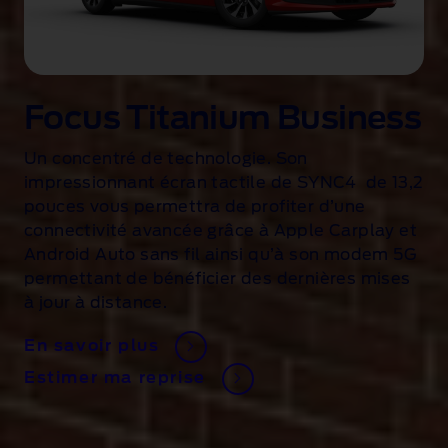
Focus Titanium Business
t
Un concentré de technologie. Son
impressionnant écran tactile de SYNC4 de 13,2
pouces vous permettra de profiter d’une
connectivité avancée grâce à Apple Carplay et
Android Auto sans fil ainsi qu’à son modem 5G
permettant de bénéficier des dernières mises
à jour à distance.
En savoir plus
Estimer ma reprise