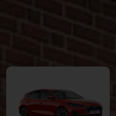
EcoBoost avancée et une
boîte automatique à
double embrayage
PowerShift
optionnelle.