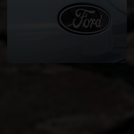
Coût de détention
Comparez les coûts de détention de la gamme
Ford et découvrez combien vous pourriez
économiser en optant pour un véhicule hybride ou
électrique.
Estimer