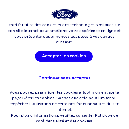
Login
Sea
COMMENT CHANGER LA
Ford.fr utilise des cookies et des technologies similaires sur
Skip to content
son site Internet pour améliorer votre expérience en ligne et
PRESSION DE VOS PNEUS
vous présenter des annonces adaptées à vos centres
d’intérêt.
La pression des pneus influe sur la tenue de route et la
consommation de carburant de votre véhicule. Regardez cette
Accepter les cookies
vidéo pour apprendre comment l'ajuster aux niveaux les plus
sûrs.
Continuer sans accepter
Vous pouvez paramétrer les cookies à tout moment sur la
page
Gérer les cookies
. Sachez que cela peut limiter ou
empêcher l’utilisation de certaines fonctionnalités du site
Internet.
Pour plus d’informations, veuillez consulter
Politique de
confidentialité et des cookies
.