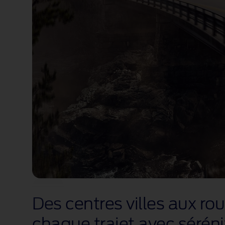
Des centres villes aux ro
chaque trajet avec séréni