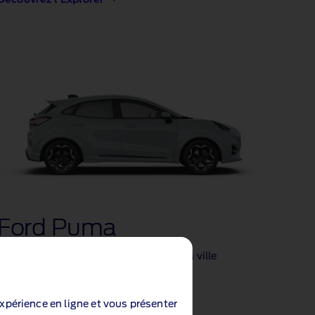
Ford Puma
Le petit SUV hybride léger pensé pour la ville
Découvrez le Puma
expérience en ligne et vous présenter