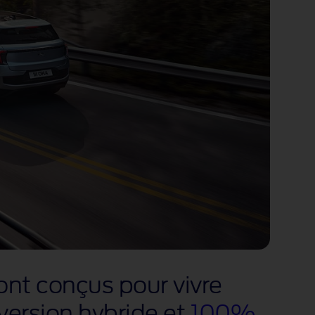
ont conçus pour vivre
 version hybride et
100%