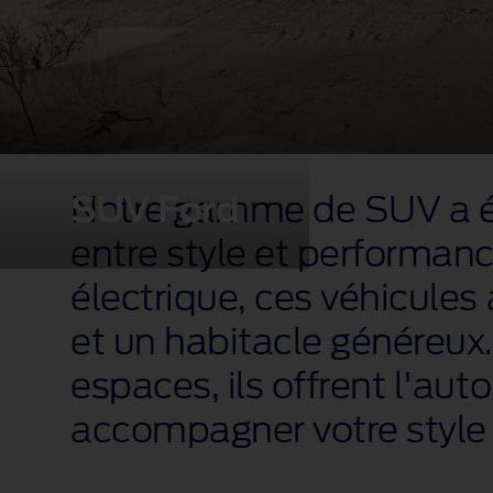
SUV Ford
Notre gamme de SUV a é
entre style et performan
électrique, ces véhicules
et un habitacle généreux.
espaces, ils offrent l'au
accompagner votre style de