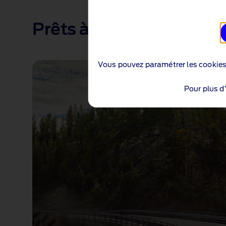
1 of 1
Prêts à tout
Vous pouvez paramétrer les cookie
Pour plus d