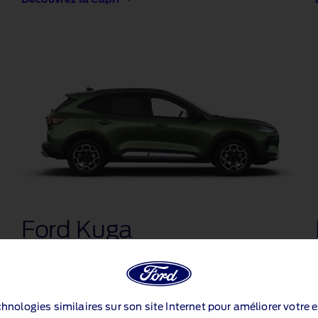
Ford Kuga
Le SUV familial alliant polyvalence et modularité
Découvrez la Kuga
echnologies similaires sur son site Internet pour améliorer votre 