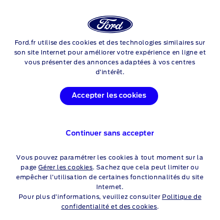
Login
Sea
RÉPARATIONS FORD
Ford.fr utilise des cookies et des technologies similaires sur
Skip to content
son site Internet pour améliorer votre expérience en ligne et
vous présenter des annonces adaptées à vos centres
d’intérêt.
UN ACCROCHAGE ? UNE
Accepter les cookies
RÉPARATION EN CARROSSERIE
?
Continuer sans accepter
NOS SPÉCIALISTES
Vous pouvez paramétrer les cookies à tout moment sur la
FORD, À VOTRE SERVICE.
page
Gérer les cookies
. Sachez que cela peut limiter ou
empêcher l’utilisation de certaines fonctionnalités du site
Internet.
Pour plus d’informations, veuillez consulter
Politique de
confidentialité et des cookies
.