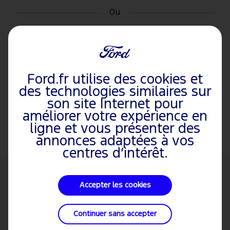
Ou
Se connecter / S'inscrire
Ford.fr utilise des cookies et
Informations sur le véhicule
des technologies similaires sur
Concessionnaire préféré
son site Internet pour
Rendez-vous en quelques clics
améliorer votre expérience en
ligne et vous présenter des
annonces adaptées à vos
centres d’intérêt.
Accepter les cookies
VÉHICULES
DÉCOUVREZ
VÉHICULES
Véhicules
À propos de
EcoSport
Mustang
FORD
Continuer sans accepter
Particuliers
Ford
Puma
Puma ST