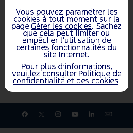
Utilitaires
L’actualité Ford
Focus
Focus ST
Vous pouvez paramétrer les
Citadines
Nous rejoindre
Kuga
Ford GT
cookies à tout moment sur la
Hybride et
Développement
Mustang
Tourneo
page
Gérer les cookies
. Sachez
électrique
durable
Mach-E
Connect
que cela peut limiter ou
empêcher l’utilisation de
Familiales et
Explorer
certaines fonctionnalités du
Ludospaces
site Internet.
Monospaces
Pour plus d’informations,
Performance
veuillez consulter
Politique de
SUV
confidentialité et des cookies
.