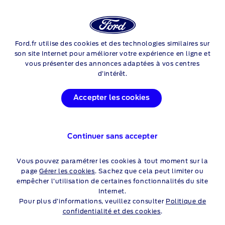
Login
Sea
PNEUS
Ford.fr utilise des cookies et des technologies similaires sur
Skip to content
son site Internet pour améliorer votre expérience en ligne et
vous présenter des annonces adaptées à vos centres
L’IMPORTANCE DE LA
d’intérêt.
SÉCURITÉ DES PNEUS
Accepter les cookies
Les pneus constituent un élément de sécurité clé de votre
véhicule. Des pneus usés sont susceptibles d’augmenter votre
distance de freinage de 70 % sur chaussée mouillée. Pour
Continuer sans accepter
garantir la sécurité et les performances de votre véhicule, il
est essentiel de contrôler que les pneus, la pression des pneus
Vous pouvez paramétrer les cookies à tout moment sur la
et leur niveau d’usure sont toujours corrects.
page
Gérer les cookies
. Sachez que cela peut limiter ou
Si vous devez remplacer les pneus usés de votre Ford, la
empêcher l’utilisation de certaines fonctionnalités du site
meilleure façon de procéder consiste à confier votre véhicule
Internet.
à votre concessionnaire Ford. Nos spécialistes peuvent vous
Pour plus d’informations, veuillez consulter
Politique de
conseiller sur les lois en vigueur en matière de sécurité des
confidentialité et des cookies
.
pneumatiques, vous montrer ce que vous devez prendre en