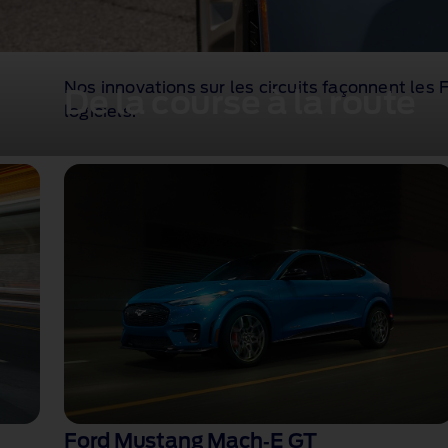
Nos innovations sur les circuits façonnent les 
De la course à la route
logiciels.
Ford Mustang Mach‑E GT