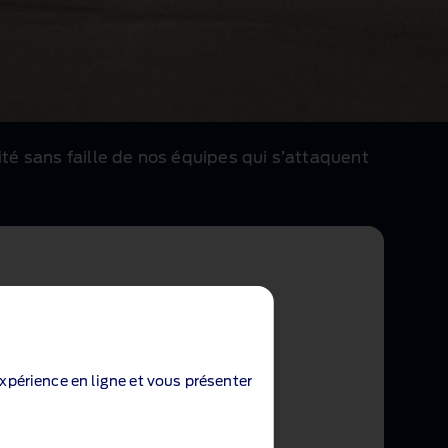
é sans faille de nos équipes qui s’attaquent
expérience en ligne et vous présenter