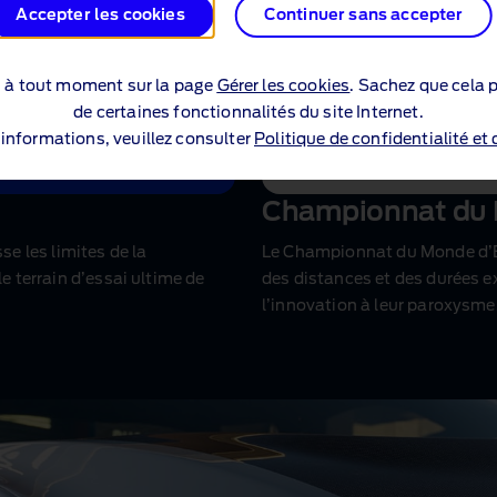
Accepter les cookies
Continuer sans accepter
s à tout moment sur la page
Gérer les cookies
. Sachez que cela p
de certaines fonctionnalités du site Internet.
’informations, veuillez consulter
Politique de confidentialité et
Championnat du
e les limites de la
Le Championnat du Monde d’E
le terrain d’essai ultime de
des distances et des durées ext
l’innovation à leur paroxysme