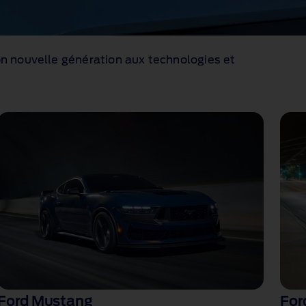
ion nouvelle génération aux technologies et
Ford Mustang
For