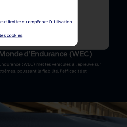
eut limiter ou empêcher l’utilisation
 des cookies
.
 Monde d’Endurance (WEC)
ndurance (WEC) met les véhicules à l’épreuve sur
rêmes, poussant la fiabilité, l’efficacité et
.