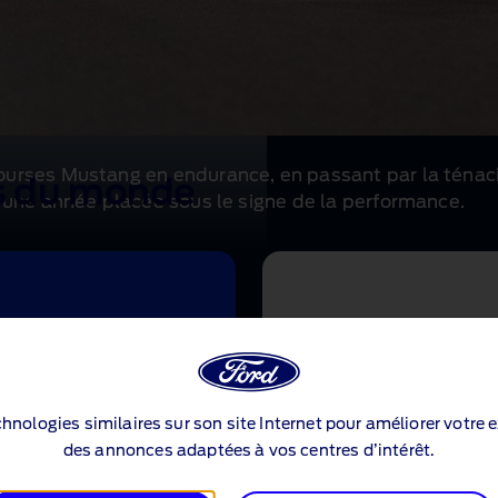
rses Mustang en endurance, en passant par la ténacit
es du monde
 une année placée sous le signe de la performance.
echnologies similaires sur son site Internet pour améliorer votre 
des annonces adaptées à vos centres d’intérêt.