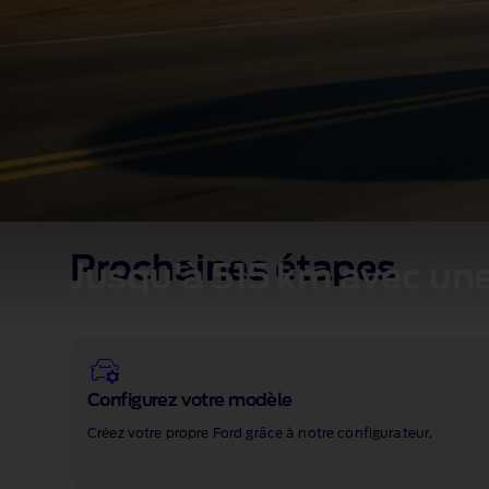
Prochaines étapes
Jusqu'à 515 km avec un
Configurez votre modèle
Créez votre propre Ford grâce à notre configurateur.