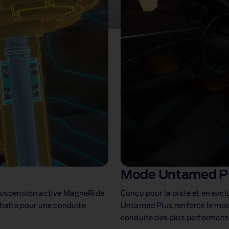
Mode Untamed P
a suspension active MagneRide
Conçu pour la piste et en exc
halte pour une conduite
Untamed Plus renforce le mod
conduite des plus performant