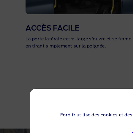
ACCÈS FACILE
La porte latérale
extra-large
s'ouvre et se ferme
en tirant simplement sur la poignée.
Ford.fr utilise des cookies et de