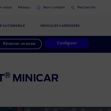
n essai
Réseau
Mon compte
Recherche
E AUTOMOBILE
VÉHICULES CARROSSÉS
CTS
AUX
FORD FLEET
Configurer
Réserver un essai
LS
MANAGEMENT
Offre de location pour grandes
flottes
®
T
MINICAR