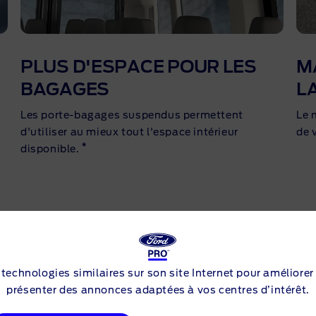
PLUS D'ESPACE POUR LES
M
BAGAGES
L
Les porte-bagages suspendus permettent
Le 
d'utiliser au mieux tout l'espace intérieur
de 
*
disponible.
s technologies similaires sur son site Internet pour améliorer
présenter des annonces adaptées à vos centres d’intérêt.