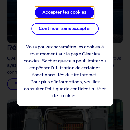
Accepter les cookies
Continuer sans accepter
Réparations Ford
Vous pouvez paramétrer les cookies à
tout moment sur la page
Gérer les
Que ce soit pour un accrochage, une panne ou que vous
cookies
. Sachez que cela peut limiter ou
ayez simplement besoin d’un entretien, personne ne
empêcher l’utilisation de certaines
connaît votre Ford mieux que nous.
fonctionnalités du site Internet.
Pour plus d’informations, veuillez
En savoir plus
consulter
Politique de confidentialité et
des cookies
.