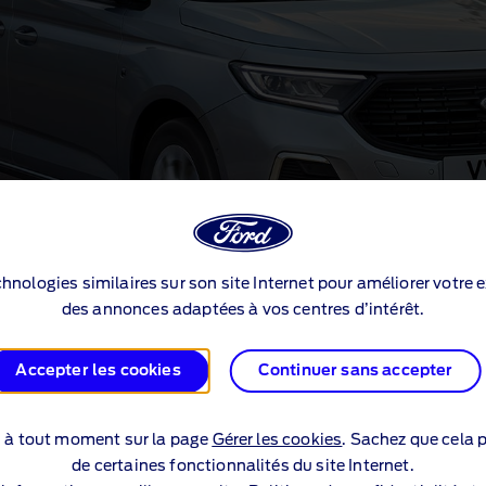
echnologies similaires sur son site Internet pour améliorer votre 
des annonces adaptées à vos centres d’intérêt.
Accepter les cookies
Continuer sans accepter
ques de série
s à tout moment sur la page
Gérer les cookies
. Sachez que cela p
de certaines fonctionnalités du site Internet.