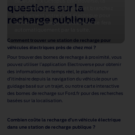
BlueOval
x Octopus Electroverse, la
™
questions sur la
fonction Plug&Charge
permet branchez
simplement votre Ford électrique pour
recharge publique
lancer la recharge. Le paiement se fera
automatiquement par la suite.
Comment trouver une station de recharge pour
véhicules électriques près de chez moi ?
Pour trouver des bornes de recharge à proximité, vous
pouvez utiliser l’application Electroverse pour obtenir
des informations en temps réel, le planificateur
d’itinéraire depuis la navigation du véhicule pour un
guidage basé sur un trajet, ou notre carte interactive
des bornes de recharge sur Ford.fr pour des recherches
basées sur la localisation.
Combien coûte la recharge d’un véhicule électrique
dans une station de recharge publique ?