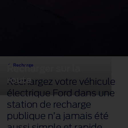
Recharge
Recharger sur la
route
Rechargez votre véhicule
électrique Ford dans une
station de recharge
publique n’a jamais été
aussi simple et rapide,