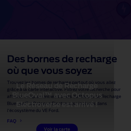
Des bornes de recharge
où que vous soyez
Trouvez les bornes de recharge partout où vous allez
Le Réseau de Recharge
grâce à la carte interactive. Filtrez votre recherche pour
BlueOval™ avec Octopus
afficher uniquement les bornes du Réseau de Recharge
Electroverse est arrivé !
™
BlueOval
x Octopus Electroverse incluses dans
l'écosystème du VE Ford.
FAQ
Voir la carte