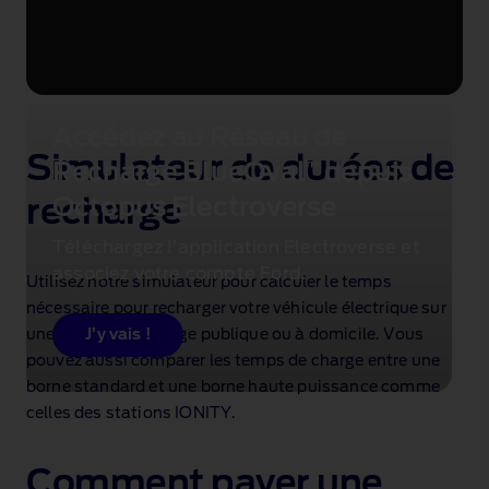
Accédez au Réseau de
Simulateur de durées de
Recharge BlueOval
™
depuis
recharge
Octopus Electroverse
Téléchargez l’application Electroverse et
associez votre compte Ford.
Utilisez notre simulateur pour calculer le temps
nécessaire pour recharger votre véhicule électrique sur
une borne de recharge publique ou à domicile. Vous
J’y vais !
pouvez aussi comparer les temps de charge entre une
borne standard et une borne haute puissance comme
celles des stations IONITY.
Comment payer une