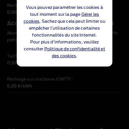
Recharge sur une borne IONITY
:
Vous pouvez paramétrer les cookies à
0,59 €/kWh
tout moment sur la page
Gérer les
cookies
. Sachez que cela peut limiter ou
Accès BlueOval™ + IONITY Premium
empêcher l’utilisation de certaines
Abonnement complémentaire pour bénéficier de tarifs
fonctionnalités du site Internet.
préférentiels chez IONITY.
Pour plus d’informations, veuillez
consulter
Politique de confidentialité et
des cookies
.
Tarif de base mensuel :
11,99 €
Recharge sur une borne IONITY
:
0,35 €/kWh