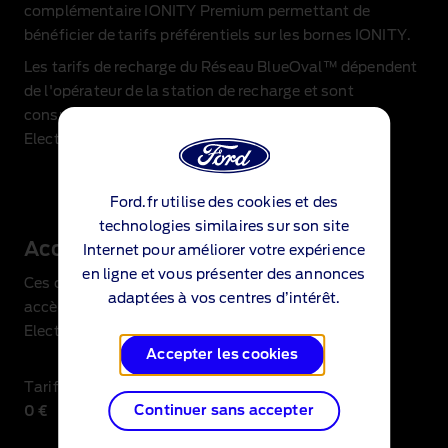
complémentaire IONITY Premium permettant de
bénéficier de tarifs préférentiels sur les bornes IONITY.
Les tarifs de recharge du Réseau BlueOval™ dépendent
de l'opérateur de la station de recharge et sont
consultables directement dans l’application
Electroverse.
Ford.fr utilise des cookies et des
technologies similaires sur son site
Accès BlueOval™
Internet pour améliorer votre expérience
en ligne et vous présenter des annonces
Ces conditions s’appliquent aux clients Ford VE qui
adaptées à vos centres d’intérêt.
accèdent au réseau BlueOval™ depuis l’application
Electroverse en y associant leur compte Ford.
Accepter les cookies
Tarif de base mensuel
:
Continuer sans accepter
0 €