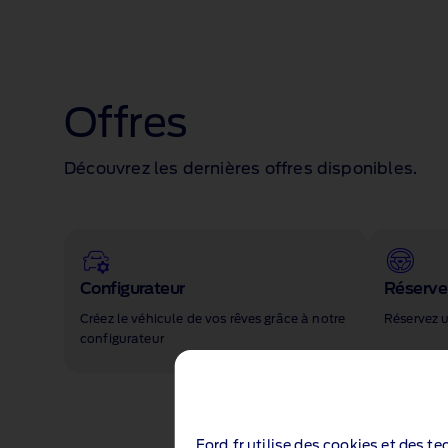
Offres
Découvrez les dernières offres disponibles.
Configurateur
Réserver
Créez le véhicule de vos rêves grâce à notre
Réservez u
configurateur
Ford.fr utilise des cookies et des t