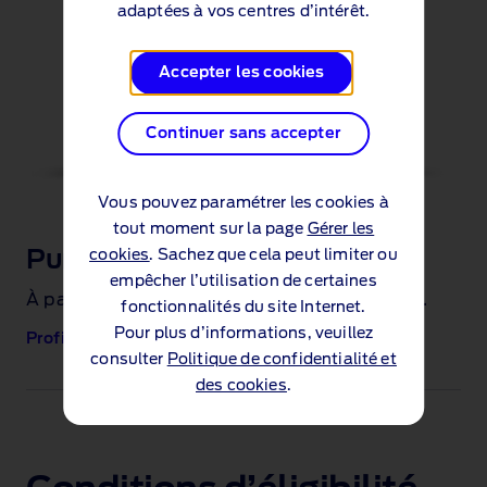
adaptées à vos centres d’intérêt.
Accepter les cookies
Continuer sans accepter
Vous pouvez paramétrer les cookies à
tout moment sur la page
Gérer les
cookies
. Sachez que cela peut limiter ou
Puma Hybride
empêcher l’utilisation de certaines
À partir de 249€/mois , 1
loyer ramené à 0€
.
er
fonctionnalités du site Internet.
Pour plus d’informations, veuillez
Profiter de cette offre
consulter
Politique de confidentialité et
des cookies
.