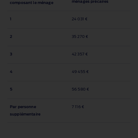
ménages précaires
composant le ménage
1
24 031 €
2
35 270 €
3
42 357 €
4
49 455 €
5
56 580 €
Par personne
7 116 €
supplémentaire