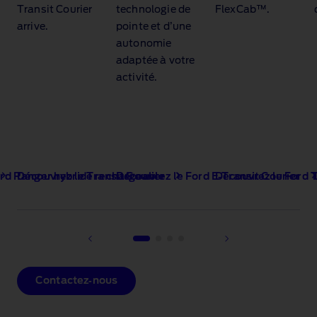
Transit Courier
technologie de
FlexCab™.
arrive.
pointe et d’une
autonomie
adaptée à votre
activité.
ord Ranger hybride rechargeable
Découvrez le Transit Courier
Découvrez le Ford E‑Transit Courier
Découvrez le Ford 
Contactez‑nous