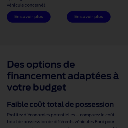
véhicule concerné).
En savoir plus
En savoir plus
1 of 1
Des options de
financement adaptées à
votre budget
Faible coût total de possession
Profitez d’économies potentielles – comparez le coût
total de possession de différents véhicules Ford pour