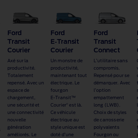
Ford
Ford
Ford
Transit
E‑Transit
Transit
Courier
Courier
Connect
Axé sur la
Un monstre de
L’utilitaire sans
productivité.
productivité,
compromis.
Totalement
maintenant tout
Repensé pour se
repensé. Avec un
électrique. Le
démarquer. Avec
espace de
fourgon
l’option
chargement,
E‑Transit™
empattement
®
une sécurité et
Courier
est là.
long (LWB).
une connectivité
Ce véhicule
Choix de styles
nouvelle
électrique au
de carrosserie
génération
style unique est
polyvalents
s
améliorés. Le
doté d’une
Fourgon ou