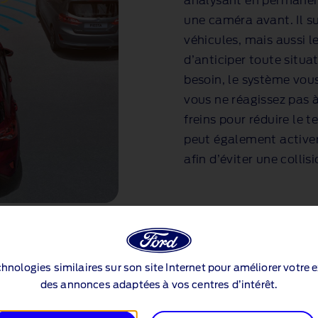
analysant en permanenc
une caméra avant. Il s
véhicules, mais aussi le
d’anticiper toute situa
besoin, le système vou
vous ne réagissez pas à
freins pour réduire le t
peut également active
afin d’éviter une collis
echnologies similaires sur son site Internet pour améliorer votre 
des annonces adaptées à vos centres d’intérêt.