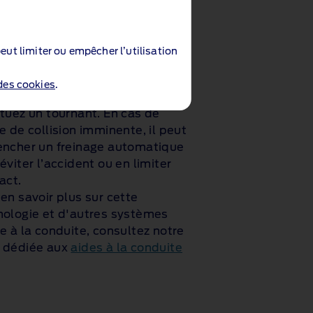
de intersections
ystème d’aide aux intersections
eut limiter ou empêcher l’utilisation
te les véhicules circulant en
 inverse lorsque vous vous
 des cookies
.
gez dans un carrefour ou
tuez un tournant. En cas de
e de collision imminente, il peut
encher un freinage automatique
éviter l’accident ou en limiter
act.
en savoir plus sur cette
nologie et d'autres systèmes
e à la conduite, consultez notre
 dédiée aux
aides à la conduite
.