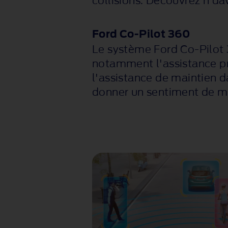
collisions. Découvrez n da
Ford
Co-Pilot
360
Le système Ford
Co-Pilot
notamment l'assistance pr
l'assistance de maintien d
donner un sentiment de ma
nage
surveille en