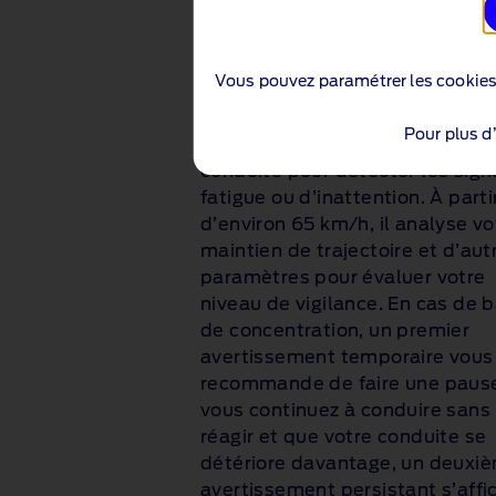
Système d'alert
du conducteur
Vous pouvez paramétrer les cookie
Le système d’alerte du conduc
Pour plus d
surveille votre comportement 
conduite pour détecter les sign
fatigue ou d’inattention. À parti
d’environ 65 km/h, il analyse vo
maintien de trajectoire et d’aut
paramètres pour évaluer votre
niveau de vigilance. En cas de 
de concentration, un premier
avertissement temporaire vous
recommande de faire une pause
vous continuez à conduire sans
réagir et que votre conduite se
détériore davantage, un deuxi
avertissement persistant s’affi