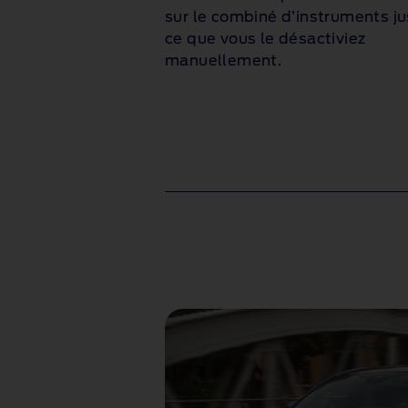
sur le combiné d’instruments j
ce que vous le désactiviez
manuellement.
1 of 1