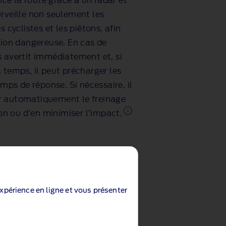
e la route grâce à un radar et
urveille non seulement les
s cyclistes et les piétons, afin
tion dangereuse. En cas de
s avertit immédiatement et, si
 temps, il peut précharger les
emps de réponse. Si nécessaire, il
r automatiquement le freinage
ion ou d’en minimiser l’impact.
expérience en ligne et vous présenter