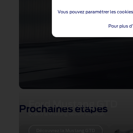
Vous pouvez paramétrer les cookie
Pour plus d
Ford Mustang GTD
Prochaines étapes
Quand la Mustang devient supercar.
Découvrez la Mustang GTD