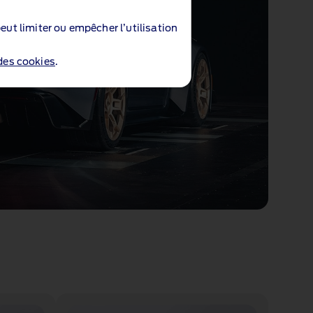
eut limiter ou empêcher l’utilisation
 des cookies
.