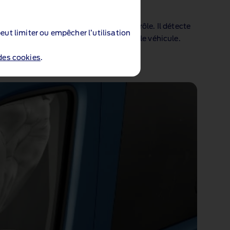
bilité de la remorque
er le remorquage par un meilleur contrôle. Il détecte
eut limiter ou empêcher l’utilisation
cement de la remorque en ralentissant le véhicule.
 des cookies
.