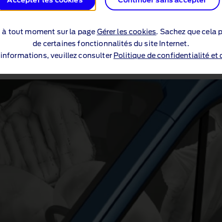
Accepter les cookies
Continuer sans accepter
Contrôle de la sta
otamment lorsque le centre de
Ce système contribue à sécuris
s à tout moment sur la page
Gérer les cookies
. Sachez que cela p
et atténue les effets du balan
de certaines fonctionnalités du site Internet.
’informations, veuillez consulter
Politique de confidentialité et