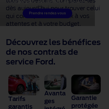
tous vos besoins. Comparez‑les
budget grâce aux contrats de service.
dès aujourd’hui pour trouver celui
Prendre rendez‑vous
qui correspond le mieux à vos
attentes et à votre budget.
Découvrez les bénéfices
de nos contrats de
service Ford.
Avanta
Garantie
Tarifs
ges
protégée
garantis