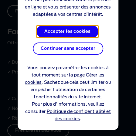
Internet pour améliorer votre expérience
en ligne et vous présenter des annonces
Prendre rendez‑vous
adaptées à vos centres d’intérêt.
Ford Entretien Essentiel
Accepter les cookies
Offre dédiée aux véhicules entre 5 ans et 15 ans.
Continuer sans accepter
✓ Durée de couverture de 2 à 4 ans
Vous pouvez paramétrer les cookies à
✓ Prestations comprises :
tout moment sur la page
Gérer les
‑ entretien annuel soit deux prestations de
cookies
. Sachez que cela peut limiter ou
révision Ford Economy
empêcher l’utilisation de certaines
fonctionnalités du site Internet.
✓ Cessibilité du contrat
Pour plus d’informations, veuillez
✓ Non couvert par un contrat Ford Protect
consulter
Politique de confidentialité et
✓ Règlement du contrat de service au comptant
des cookies
.
Prendre rendez‑vous