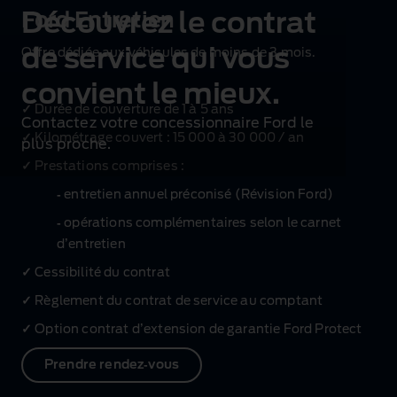
Découvrez le contrat
Ford Entretien
de service qui vous
Offre dédiée aux véhicules de moins de 3 mois.
convient le mieux.
✓
Durée de couverture de 1 à 5 ans
Contactez votre concessionnaire Ford le
✓
Kilométrage couvert : 15 000 à 30 000 / an
plus proche.
✓
Prestations comprises :
‑
entretien annuel préconisé (Révision Ford)
‑
opérations complémentaires selon le carnet
d’entretien
✓
Cessibilité du contrat
✓
Règlement du contrat de service au comptant
✓
Option contrat d’extension de garantie Ford Protect
Prendre rendez‑vous