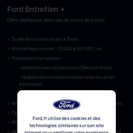
Ford Entretien +
Offre dédiée aux véhicules de moins de 3 mois.
✓ Durée de couverture de 1 à 5 ans
✓ Kilométrage couvert : 15 000 à 30 000 / an
✓ Prestations comprises :
‑ entretien annuel préconisé (Révision Ford)
‑ opérations complémentaires selon le carnet
d’entretien
‑ Remplacement des pièces d’usure
✓ 1er contrôle technique obligatoire à partir de 48 mois
✓ Cessibilité du contrat
Ford.fr utilise des cookies et des
✓ Règlement du contrat de service au comptant
technologies similaires sur son site
✓ Option contrat d’extension de garantie Ford Protect