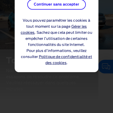
Continuer sans accepter
Vous pouvez paramétrer les cookies à
tout moment sur la page
Gérer les
cookies
. Sachez que cela peut limiter ou
empêcher l’utilisation de certaines
fonctionnalités du site Internet.
Pour plus d’informations, veuillez
consulter
Politique de confidentialité et
Toutes nos excuses...
des cookies
.
Nous rencontrons un problème. Nous
essayons de résoudre ce problème.
Veuillez réessayer dans quelques
minutes.