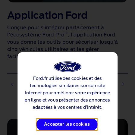
Application Ford
Conçue pour s’intégrer parfaitement à
™
l’écosystème Ford Pro
, l’application Ford
vous donne les outils pour sécuriser jusqu’à
.
cinq véhicules utilitaires et les gérer
facilement.
Ford.fr utilise des cookies et des
technologies similaires sur son site
Internet pour améliorer votre expérience
en ligne et vous présenter des annonces
1 of 2
adaptées à vos centres d’intérêt.
Accepter les cookies