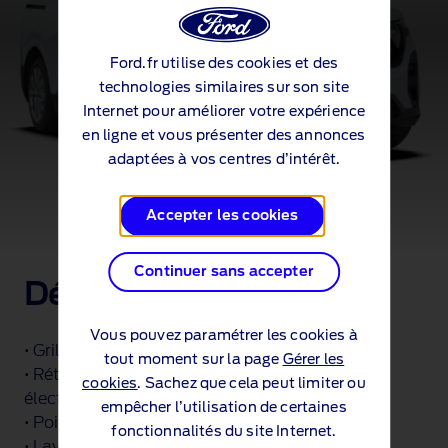
Ford.fr utilise des cookies et des
technologies similaires sur son site
Internet pour améliorer votre expérience
en ligne et vous présenter des annonces
adaptées à vos centres d’intérêt.
Accepter les cookies
Continuer sans accepter
Détails
Vous pouvez paramétrer les cookies à
• Grille de calandre avant avec barre chromée
tout moment sur la page
Gérer les
• Rétroviseurs chauffants et régables
cookies
. Sachez que cela peut limiter ou
électriquement - Noirs
empêcher l’utilisation de certaines
• Poignées de portes couleur carrosserie
fonctionnalités du site Internet.
• Lave/
essuie-glace
avant automatique à