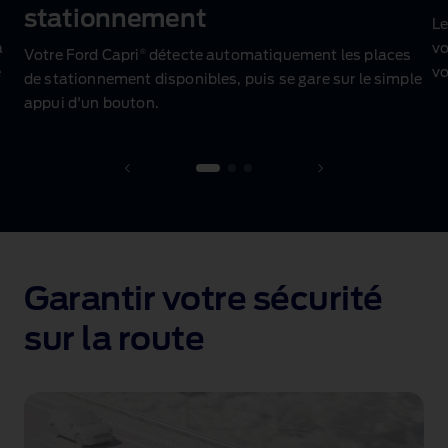
stationnement
Le
a
vo
®
Votre Ford Capri
détecte automatiquement les places
e
vo
de stationnement disponibles, puis se gare sur le simple
appui d'un bouton
.
1 of 3
Garantir votre sécurité
sur la route