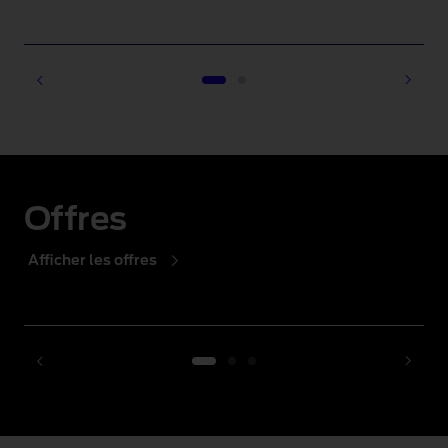
1 of 2
Offres
Afficher les offres
1 of 3