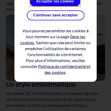
Accepter les cookies
logo GT avec insert encastré « California Special » ont
été revisités.
Continuer sans accepter
Vous pouvez paramétrer les cookies à
tout moment sur la page
Gérer les
cookies
. Sachez que cela peut limiter ou
empêcher l’utilisation de certaines
fonctionnalités du site Internet.
Pour plus d’informations, veuillez
consulter
Politique de confidentialité et
des cookies
.
Un style emblématique
Des jantes 20" Gris Carbonised, un superbe logo bleu
sur les étriers de frein et une bande de capot unique
promettent un style qui ne passe pas inaperçu.