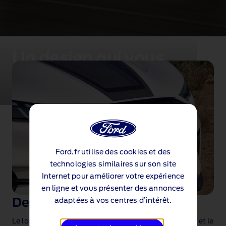
Un design qui vous
emmène plus loin
Ford.fr utilise des cookies et des
technologies similaires sur son site
Internet pour améliorer votre expérience
en ligne et vous présenter des annonces
adaptées à vos centres d’intérêt.
Des finitions exclusives
Le logo distinctif bleu, le logo de porte « Mach‑E 4 » et le