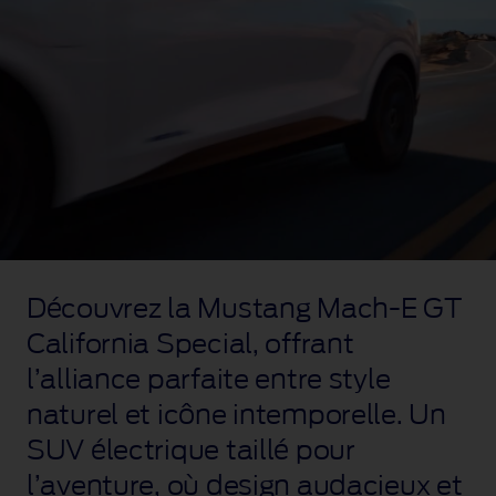
Mustang
Mach-
Découvrez la Mustang Mach‑E GT
E
GT
California Special, offrant
California
l’alliance parfaite entre style
Special
Blanc
naturel et icône intemporelle. Un
Star
garée
SUV électrique taillé pour
le
l’aventure, où design audacieux et
long