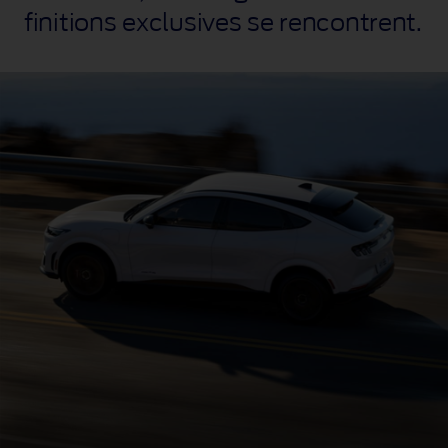
d'une
finitions exclusives se rencontrent.
route
côtière
accidentée.