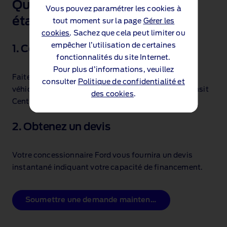
Quelles sont les prochaines
Vous pouvez paramétrer les cookies à
Vous pouvez paramétrer les cookies à
étapes ?
tout moment sur la page
tout moment sur la page
Gérer les
Gérer les
cookies
cookies
. Sachez que cela peut limiter ou
. Sachez que cela peut limiter ou
empêcher l’utilisation de certaines
empêcher l’utilisation de certaines
1. Configurez votre véhicule
fonctionnalités du site Internet.
fonctionnalités du site Internet.
Pour plus d’informations, veuillez
Pour plus d’informations, veuillez
Faites votre demande en ligne en sélectionnant le
consulter
consulter
Politique de confidentialité et
Politique de confidentialité et
véhicule de votre choix, ou rendez‑vous dans le Transit
des cookies
des cookies
.
.
Centre le plus proche.
2. Obtenez un devis
Votre concessionnaire Ford vous fournira un devis
instantané indiquant votre capacité de financement.
Soumettre une demande maintenant