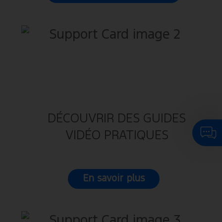
DÉCOUVRIR DES GUIDES
Cliquez ici pour discuter avec notre assist
VIDÉO PRATIQUES
virtuel
En savoir plus