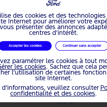
tilise des cookies et des technologies 
ite Internet pour améliorer votre exp
t vous présenter des annonces adapté
centres d’intérêt.
 la modifier ou l’annuler.
Accepter les cookies
Continuer sans accepter
vez paramétrer les cookies à tout m
UVREZ FORD
VÉHICULES
Gérer les cookies
. Sachez que cela peu
er l’utilisation de certaines fonction
os de Ford
EcoSport
site Internet.
lité Ford
Puma
 d’informations, veuillez consulter
Po
joindre
Focus
confidentialité et des cookies
.
ppement durable
Kuga
Mustang Mach-E