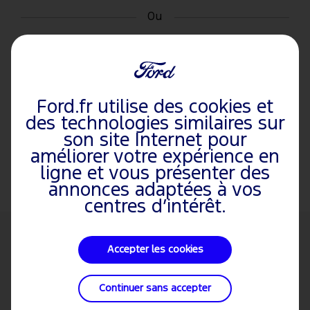
Ou
Se connecter / S'inscrire
Ford.fr utilise des cookies et
Informations sur le véhicule
des technologies similaires sur
Concessionnaire préféré
son site Internet pour
Rendez-vous en quelques clics
améliorer votre expérience en
ligne et vous présenter des
annonces adaptées à vos
centres d’intérêt.
Accepter les cookies
VÉHICULES
DÉCOUVREZ
VÉHICULES
Véhicules
À propos de
EcoSport
Mustang
FORD
Continuer sans accepter
Particuliers
Ford
Puma
Puma ST