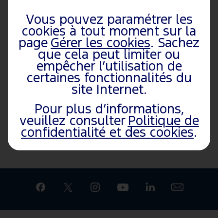
Utilitaires
L’actualité Ford
Focus
Focus ST
Vous pouvez paramétrer les
Citadines
Nous rejoindre
Kuga
Ford GT
cookies à tout moment sur la
Hybride et
Développement
Mustang
Tourneo
page
Gérer les cookies
. Sachez
électrique
durable
Mach-E
Connect
que cela peut limiter ou
empêcher l’utilisation de
Familiales et
Explorer
certaines fonctionnalités du
Ludospaces
site Internet.
Monospaces
Pour plus d’informations,
Performance
veuillez consulter
Politique de
SUV
confidentialité et des cookies
.