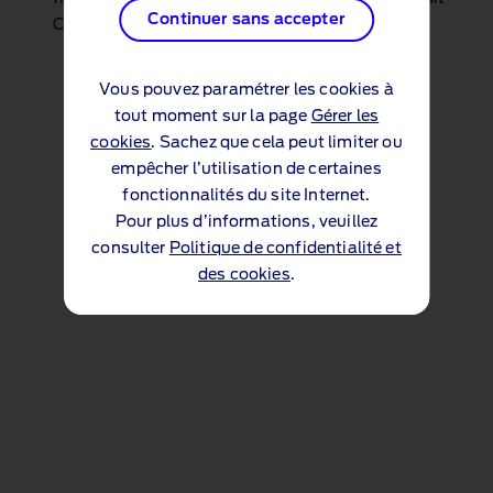
Continuer sans accepter
Continuer sans accepter
Classique et Location avec option d'achat
Vous pouvez paramétrer les cookies à
Vous pouvez paramétrer les cookies à
tout moment sur la page
tout moment sur la page
Gérer les
Gérer les
cookies
cookies
. Sachez que cela peut limiter ou
. Sachez que cela peut limiter ou
empêcher l’utilisation de certaines
empêcher l’utilisation de certaines
fonctionnalités du site Internet.
fonctionnalités du site Internet.
Pour plus d’informations, veuillez
Pour plus d’informations, veuillez
consulter
consulter
Politique de confidentialité et
Politique de confidentialité et
des cookies
des cookies
.
.