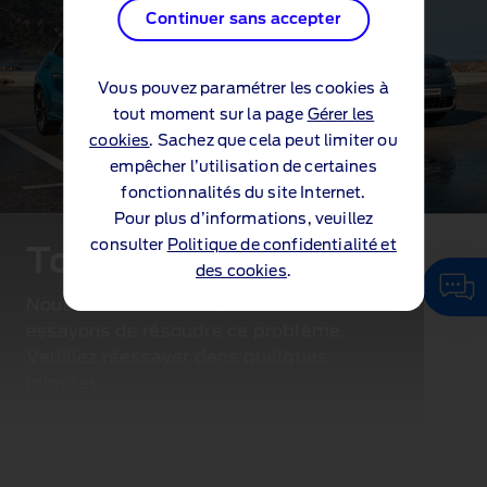
Continuer sans accepter
Vous pouvez paramétrer les cookies à
tout moment sur la page
Gérer les
cookies
. Sachez que cela peut limiter ou
empêcher l’utilisation de certaines
fonctionnalités du site Internet.
Pour plus d’informations, veuillez
consulter
Politique de confidentialité et
Toutes nos excuses...
des cookies
.
Nous rencontrons un problème. Nous
essayons de résoudre ce problème.
Veuillez réessayer dans quelques
minutes.