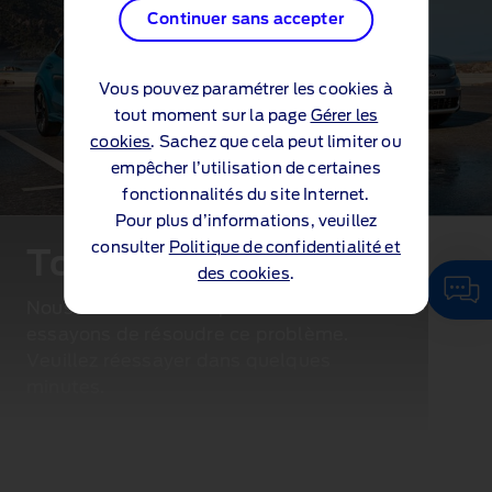
Continuer sans accepter
Vous pouvez paramétrer les cookies à
tout moment sur la page
Gérer les
cookies
. Sachez que cela peut limiter ou
empêcher l’utilisation de certaines
fonctionnalités du site Internet.
Pour plus d’informations, veuillez
consulter
Politique de confidentialité et
Toutes nos excuses...
des cookies
.
Nous rencontrons un problème. Nous
essayons de résoudre ce problème.
Veuillez réessayer dans quelques
minutes.