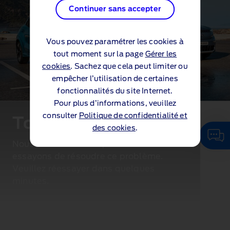
Continuer sans accepter
Vous pouvez paramétrer les cookies à
tout moment sur la page
Gérer les
cookies
. Sachez que cela peut limiter ou
empêcher l’utilisation de certaines
fonctionnalités du site Internet.
Pour plus d’informations, veuillez
consulter
Politique de confidentialité et
Toutes nos excuses...
des cookies
.
Nous rencontrons un problème. Nous
essayons de résoudre ce problème.
Veuillez réessayer dans quelques
minutes.