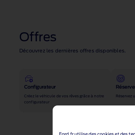
Offres
Découvrez les dernières offres disponibles.
Configurateur
Réserver
Créez le véhicule de vos rêves grâce à notre
Réservez u
configurateur
Ford.fr utilise des cookies et des t