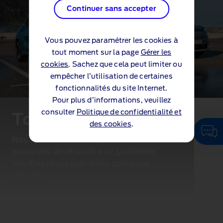
Continuer sans accepter
Vous pouvez paramétrer les cookies à
tout moment sur la page
Gérer les
cookies
. Sachez que cela peut limiter ou
empêcher l’utilisation de certaines
fonctionnalités du site Internet.
Pour plus d’informations, veuillez
consulter
Politique de confidentialité et
Toutes nos excuses...
des cookies
.
Nous rencontrons un problème. Nous
essayons de résoudre ce problème.
Veuillez réessayer dans quelques
minutes.