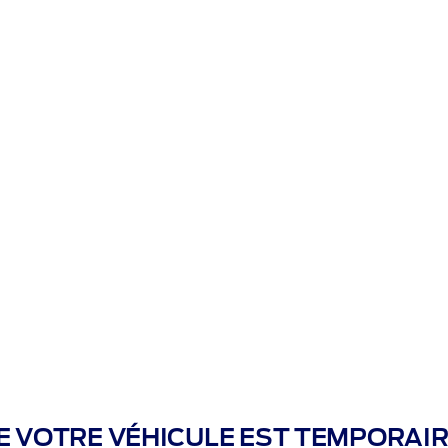
Couleur
Intérieur
Options
Récapitul
ACITÉ
es passagers ou les deux, nous avons le véhicule qui r
E VOTRE VÉHICULE EST TEMPORAI