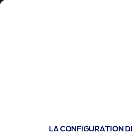
Choisir un autre véhicule
Modèle
Véhicule
Finition
SÉLECTIONNER LA CAP
Que vous transportiez des marchandises, d
Mentions Légales
LA CONFIGURATION D