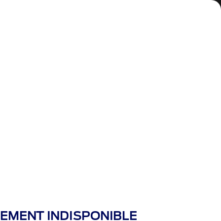
atif
épond à vos besoin.
REMENT INDISPONIBLE