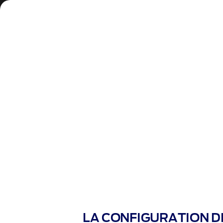
Choisir un autre véhicule
Finition
Motorisation
Carrosseri
SÉLECTIONNEZ VOTRE
Faites votre choix parmi une large sélectio
Mentions Légales
LA CONFIGURATION D