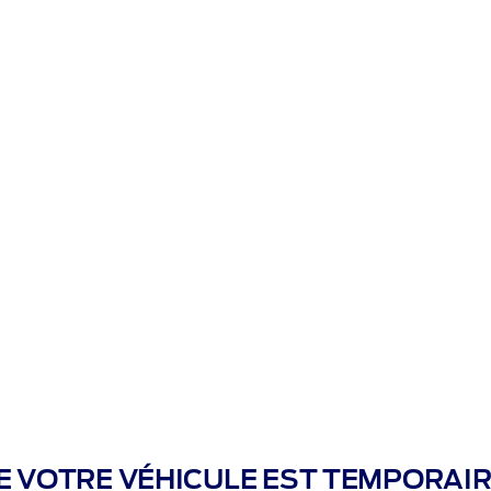
e
Couleur
Intérieur
Options
R
 COULEUR PRÉFÉRÉE
n de couleurs correspondant à votre style.
E VOTRE VÉHICULE EST TEMPORAI